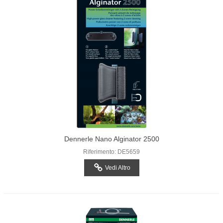
Dennerle Nano Alginator 2500
Riferimento: DE5659
Vedi Altro