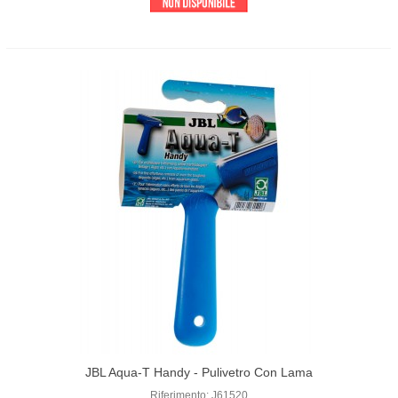
JBL Aqua-T Handy - Pulivetro Con Lama
In Acciaio Inossidabile
Riferimento: J61520