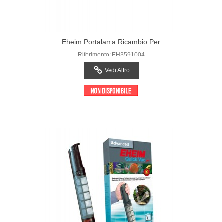
Eheim Portalama Ricambio Per
RapidCleaner
Riferimento: EH3591004
Vedi Altro