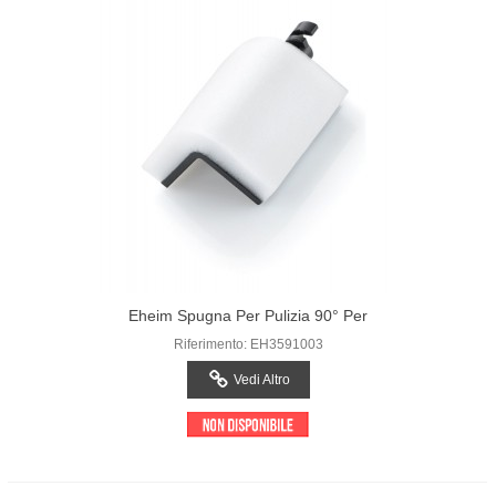
Eheim Spugna Per Pulizia 90° Per
RapidCleaner
Riferimento: EH3591003
Vedi Altro