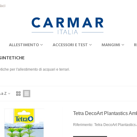
taci
ALLESTIMENTO
ACCESSORI E TEST
MANGIMI
R
SINTETICHE
tiche per l'allestimento di acquari e terrari.
 a Z
Tetra DecoArt Plantastics Am
Riferimento: Tetra DecoArt Plantastics