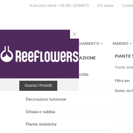
Servizio clienti: +39 081 18386670
Chi siamo
Contat
×
ACQUARI
EQUIPAGGIAMENTO
MARINO
PIANTE 
ALLESTIMENTO E DECORAZIONE
Piante sinte
Anfore e decorazioni in terracotta
Filtra per
Guarda I Prodotti
Decorazioni in resina
Nome, da A
Decorazioni luminose
Ghiaia e sabbia
Piante sintetiche