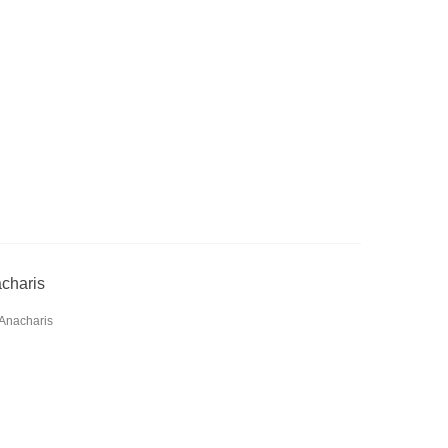
acharis
 Anacharis