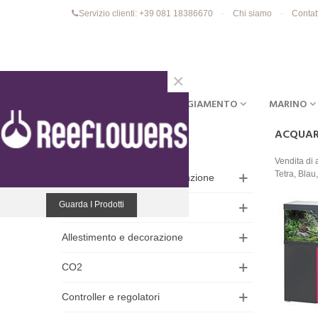
Servizio clienti: +39 081 18386670
Chi siamo
Contat
×
ACQUARI
EQUIPAGGIAMENTO
MARINO
ACQUARI
HOME
Vendita di 
Tetra, Blau
Accessori, pulizia e manutenzione
Guarda I Prodotti
Acquari e supporti
Allestimento e decorazione
CO2
Controller e regolatori