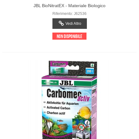
JBL BioNitratEX - Materiale Biologico
Filtrante Per La Rimozione Di Nitrati
Riferimento: J62536
Vedi Altro