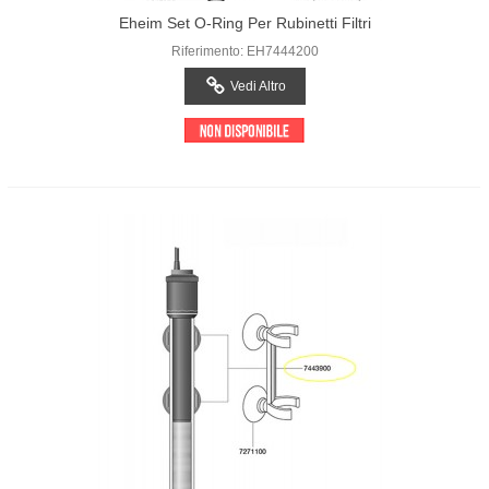
Eheim Set O-Ring Per Rubinetti Filtri
Professionel (2226-2328/2227-2329)
Riferimento: EH7444200
Vedi Altro