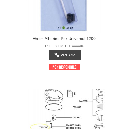
Eheim Alberino Per Universal 1200,
Professionel (2226-2329)
Riferimento: EH7444400
Vedi Altro