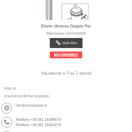
Eheim Ventose Doppie Per
Thermocontrol, Thermocontrol E,
Riferimento: EH7443900
Thermopreset
Vedi Altro
Visualizzati
1
-7 su 7 articoli
Insa srl
Il successo del tuo acquario.
info@carmaritalia.it
Telefono +39 081 18386670
Telefono +39 081 18364278