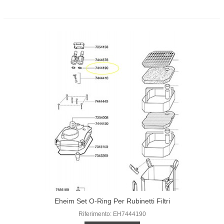
Eheim Set O-Ring Per Rubinetti Filtri
2026/28/2126
Riferimento: EH7444190