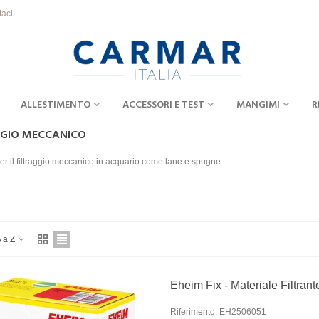
taci
ALLESTIMENTO
ACCESSORI E TEST
MANGIMI
R
GGIO MECCANICO
er il filtraggio meccanico in acquario come lane e spugne.
 a Z
Eheim Fix - Materiale Filtrant
Riferimento: EH2506051