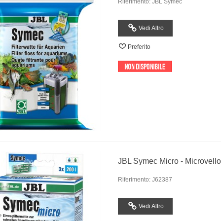
Riferimento: JBL Symec
Vedi Altro
Preferito
JBL Symec Micro - Microvello P
Riferimento: J62387
Vedi Altro