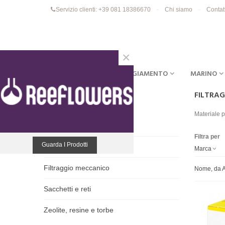
Servizio clienti: +39 081 18386670
Chi siamo
Contat
×
ACQUARI
EQUIPAGGIAMENTO
MARINO
FILTRA
MATERIALE FILTRANTE
Materiale p
Carboni
Filtra per
Guarda I Prodotti
Filtraggio biologico
Marca
Filtraggio meccanico
Nome, da A
Sacchetti e reti
Zeolite, resine e torbe