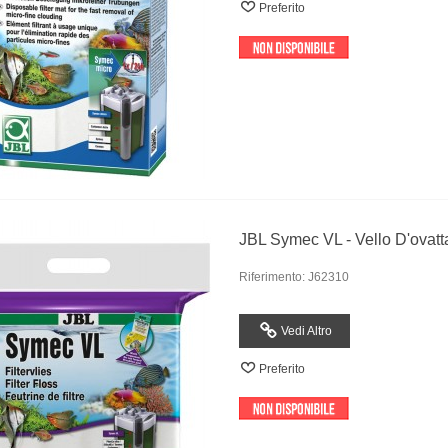
Preferito
JBL Symec VL - Vello D'ovatta 
Riferimento: J62310
Vedi Altro
Preferito