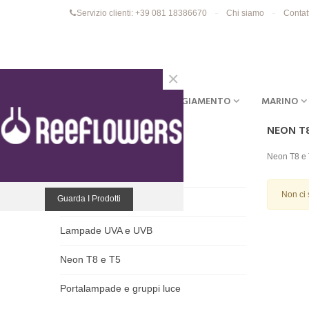
Servizio clienti: +39 081 18386670
Chi siamo
Contat
×
ACQUARI
EQUIPAGGIAMENTO
MARINO
NEON T8
ILLUMINAZIONE
Neon T8 e
Lampade riscaldanti
Non ci 
Guarda I Prodotti
Lampade Spot
Lampade UVA e UVB
Neon T8 e T5
Portalampade e gruppi luce