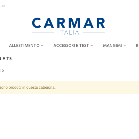
taci
ALLESTIMENTO
ACCESSORI E TEST
MANGIMI
R
 E T5
 T5
sono prodotti in questa categoria.