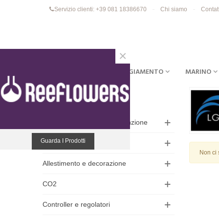
Servizio clienti: +39 081 18386670
Chi siamo
Contat
×
ACQUARI
EQUIPAGGIAMENTO
MARINO
HOME
Accessori, pulizia e manutenzione
Guarda I Prodotti
Acquari e supporti
Non ci 
Allestimento e decorazione
CO2
Controller e regolatori