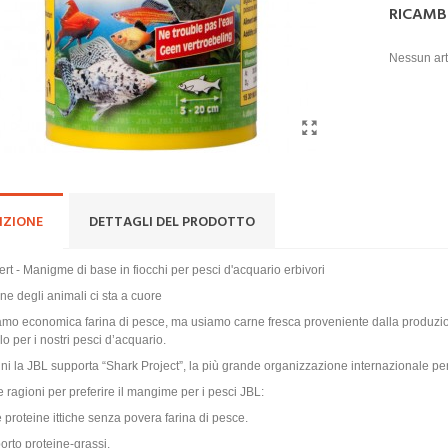
RICAMB
Nessun art
IZIONE
DETTAGLI DEL PRODOTTO
t - Manigme di base in fiocchi per pesci d'acquario erbivori
ne degli animali ci sta a cuore
mo economica farina di pesce, ma usiamo carne fresca proveniente dalla produzione di 
olo per i nostri pesci d’acquario.
ni la JBL supporta “Shark Project”, la più grande organizzazione internazionale per
e ragioni per preferire il mangime per i pesci JBL:
 proteine ittiche senza povera farina di pesce.
orto proteine-grassi.