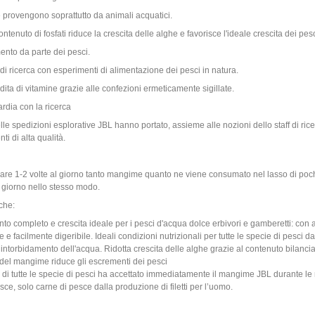
 provengono soprattutto da animali acquatici.
contenuto di fosfati riduce la crescita delle alghe e favorisce l'ideale crescita dei pesc
ento da parte dei pesci.
di ricerca con esperimenti di alimentazione dei pesci in natura.
ita di vitamine grazie alle confezioni ermeticamente sigillate.
rdia con la ricerca
 delle spedizioni esplorative JBL hanno portato, assieme alle nozioni dello staff di r
ti di alta qualità.
re 1-2 volte al giorno tanto mangime quanto ne viene consumato nel lasso di pochi 
l giorno nello stesso modo.
iche:
to completo e crescita ideale per i pesci d'acqua dolce erbivori e gamberetti: con 
e e facilmente digeribile. Ideali condizioni nutrizionali per tutte le specie di pesci d
ntorbidamento dell'acqua. Ridotta crescita delle alghe grazie al contenuto bilanciat
à del mangime riduce gli escrementi dei pesci
 di tutte le specie di pesci ha accettato immediatamente il mangime JBL durante le
esce, solo carne di pesce dalla produzione di filetti per l’uomo.