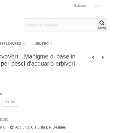
Italiano
Login
Cerca
EEFLOWERS
DELTEC
voVert - Manigme di base in
 per pesci d'acquario erbivori
ne
250 ml
30190
to
0
Aggiungi Alla Lista Dei Desideri