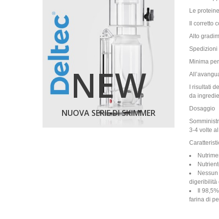
Le proteine
Il corretto 
Alto gradim
Spedizioni 
Minima perd
NEW
All’avangua
I risultati
da ingredien
Dosaggio
NUOVA SERIE DI SKIMMER
Somministra
3-4 volte a
Caratterist
Nutrimen
Nutrient
Nessun i
digeribilit
Il 98,5%
farina di p