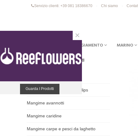
Servizio clienti: +39 081 18386670
Chi siamo
Contat
×
ACQUARI
EQUIPAGGIAMENTO
MARINO
MANGIMI E DISTRIBUTORI
Artemie
Guarda I Prodotti
Mangiatoie automatiche e Clips
Mangime avannotti
Mangime caridine
Mangime carpe e pesci da laghetto