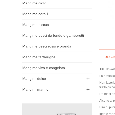
Mangime ciclidi
Mangime coralli
Mangime discus
Mangime pesci da fondo e gamberetti
Mangime pesci rossi e oranda
DESCR
Mangime tartarughe
Mangime vivo e congelato
JBL NovoVer
La protezio
Mangimi dolce
Non lavoria
filetto picc
Mangimi marino
Da molti an
Alcune altr
Uso di pure
Ideale rapp