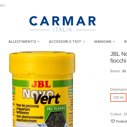
taci
ALLESTIMENTO
ACCESSORI E TEST
MANGIMI
R
JBL No
fiocchi
Brand:
Jbl
Dimensio
100 ml
Codice:
J
Preferi